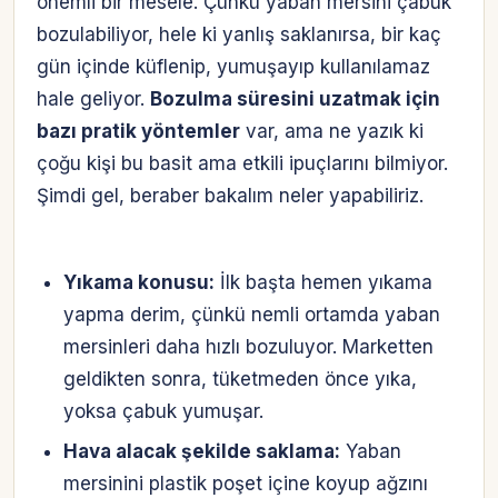
önemli bir mesele. Çünkü yaban mersini çabuk
bozulabiliyor, hele ki yanlış saklanırsa, bir kaç
gün içinde küflenip, yumuşayıp kullanılamaz
hale geliyor.
Bozulma süresini uzatmak için
bazı pratik yöntemler
var, ama ne yazık ki
çoğu kişi bu basit ama etkili ipuçlarını bilmiyor.
Şimdi gel, beraber bakalım neler yapabiliriz.
Yıkama konusu:
İlk başta hemen yıkama
yapma derim, çünkü nemli ortamda yaban
mersinleri daha hızlı bozuluyor. Marketten
geldikten sonra, tüketmeden önce yıka,
yoksa çabuk yumuşar.
Hava alacak şekilde saklama:
Yaban
mersinini plastik poşet içine koyup ağzını