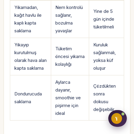
Yıkamadan,
Nem kontrolü
Yine de 5
kağıt havlu ile
sağlanır,
gün içinde
kaplı kapta
bozulma
Bireysel müşteri hesabı
tüketilmeli
saklama
yavaşlar
Üretici / çiftçi paneli
Yıkayıp
Kuruluk
Tüketim
B2B alıcı paneli
kurutulmuş
sağlanmalı,
öncesi yıkama
olarak hava alan
yoksa küf
kolaylığı
kapta saklama
oluşur
Aylarca
Çözdükten
dayanır,
Dondurucuda
sonra
smoothie ve
saklama
dokusu
pişirme için
değişebilir
ideal
Y