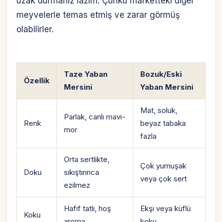
uzak durmanız lazım. Çünkü marketteki diğer
meyvelerle temas etmiş ve zarar görmüş
olabilirler.
Taze Yaban
Bozuk/Eski
Özellik
Mersini
Yaban Mersini
Mat, soluk,
Parlak, canlı mavi-
Renk
beyaz tabaka
mor
fazla
Orta sertlikte,
Çok yumuşak
Doku
sıkıştırınca
veya çok sert
ezilmez
Hafif tatlı, hoş
Ekşi veya küflü
Koku
aroma
koku