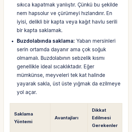
sıkıca kapatmak yanlıştır. Çünkü bu şekilde
nem hapsolur ve çürümeyi hızlandırır. En
iyisi, delikli bir kapta veya kağıt havlu serili
bir kapta saklamak.
Buzdolabında saklama:
Yaban mersinleri
serin ortamda dayanır ama çok soğuk
olmamalı. Buzdolabının sebzelik kısmı
genellikle ideal sıcaklıktadır. Eğer
mümkünse, meyveleri tek kat halinde
yayarak sakla, üst üste yığmak da ezilmeye
yol açar.
Dikkat
Saklama
Avantajları
Edilmesi
Yöntemi
Gerekenler
Hesabına giriş yap
Rolüne uygun panelden devam et.