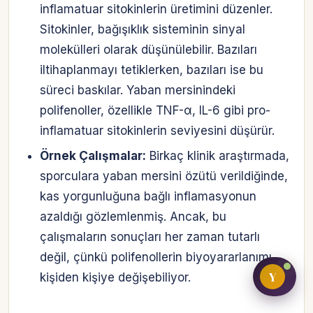
inflamatuar sitokinlerin üretimini düzenler.
Sitokinler, bağışıklık sisteminin sinyal
molekülleri olarak düşünülebilir. Bazıları
Bireysel müşteri hesabı
iltihaplanmayı tetiklerken, bazıları ise bu
süreci baskılar. Yaban mersinindeki
Üretici / çiftçi paneli
polifenoller, özellikle TNF-α, IL-6 gibi pro-
B2B alıcı paneli
inflamatuar sitokinlerin seviyesini düşürür.
Örnek Çalışmalar:
Birkaç klinik araştırmada,
sporculara yaban mersini özütü verildiğinde,
kas yorgunluğuna bağlı inflamasyonun
azaldığı gözlemlenmiş. Ancak, bu
çalışmaların sonuçları her zaman tutarlı
değil, çünkü polifenollerin biyoyararlanımı
Y
kişiden kişiye değişebiliyor.