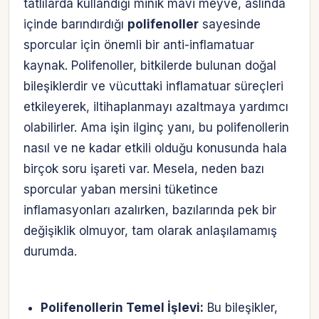
tatlılarda kullandığı minik mavi meyve, aslında
içinde barındırdığı
polifenoller
sayesinde
sporcular için önemli bir anti-inflamatuar
kaynak. Polifenoller, bitkilerde bulunan doğal
bileşiklerdir ve vücuttaki inflamatuar süreçleri
etkileyerek, iltihaplanmayı azaltmaya yardımcı
olabilirler. Ama işin ilginç yanı, bu polifenollerin
nasıl ve ne kadar etkili olduğu konusunda hala
birçok soru işareti var. Mesela, neden bazı
sporcular yaban mersini tüketince
inflamasyonları azalırken, bazılarında pek bir
değişiklik olmuyor, tam olarak anlaşılamamış
durumda.
Hesabına giriş yap
Polifenollerin Temel İşlevi:
Bu bileşikler,
Rolüne uygun panelden devam et.