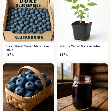
Erken Hasat Yaban Mersini —
Brigitta Yaban Mersini Fidesi
Duke
415
145
₺
₺