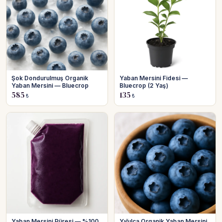
Şok Dondurulmuş Organik
Yaban Mersini Fidesi —
Yaban Mersini — Bluecrop
Bluecrop (2 Yaş)
585
135
₺
₺
Yaban Mersini Püresi — %100
Yığılca Organik Yaban Mersini