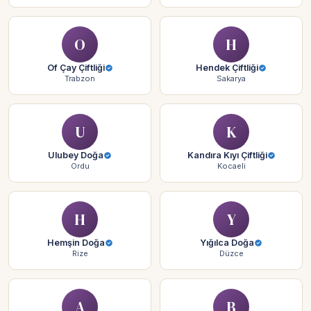
O
H
Of Çay Çiftliği
Hendek Çiftliği
Trabzon
Sakarya
U
K
Ulubey Doğa
Kandıra Kıyı Çiftliği
Ordu
Kocaeli
H
Y
Hemşin Doğa
Yığılca Doğa
Rize
Düzce
A
B