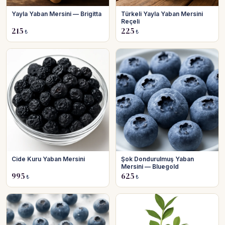
Yayla Yaban Mersini — Brigitta
Türkeli Yayla Yaban Mersini
Reçeli
215
225
₺
₺
Cide Kuru Yaban Mersini
Şok Dondurulmuş Yaban
Mersini — Bluegold
995
625
₺
₺