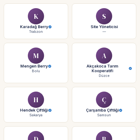
K
S
Karadağ Berry
Site Yöneticisi
Trabzon
—
M
A
Mengen Berry
Akçakoca Tarım
Kooperatifi
Bolu
Düzce
H
Ç
Hendek Çiftliği
Çarşamba Çiftliği
Sakarya
Samsun
D
B