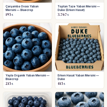
Çarşamba Ovası Yaban
Toptan Taze Yaban Mersini —
Mersini — Bluecrop
Duke (Erken Hasat)
195
3.767
₺
₺
Yayla Organik Yaban Mersini —
Erken Hasat Yaban Mersini —
Bluecrop
Duke
215
415
₺
₺