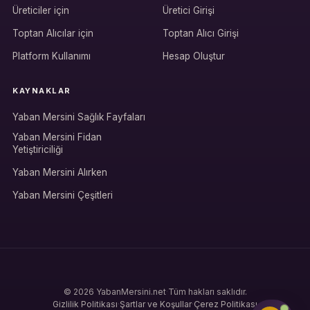
Üreticiler için
Üretici Girişi
Hesabına giriş yap
Toptan Alıcılar için
Toptan Alıcı Girişi
Rolüne uygun panelden devam et.
Platform Kullanımı
Hesap Oluştur
KAYNAKLAR
Bireysel müşteri hesabı
Yaban Mersini Sağlık Fayfaları
Üretici / çiftçi paneli
Yaban Mersini Fidan
Yetiştiriciliği
B2B alıcı paneli
Yaban Mersini Alırken
Yaban Mersini Çeşitleri
© 2026 YabanMersini.net
·
Tüm hakları saklıdır.
Gizlilik Politikası
·
Şartlar ve Koşullar
·
Çerez Politikası