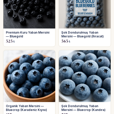
Premium Kuru Yaban Mersini
Şok Dondurulmuş Yaban
— Bluegold
Mersini — Bluegold (İhracat)
525
565
₺
₺
Organik Yaban Mersini —
Şok Dondurulmuş Yaban
Bluecrop (Karadeniz Kıyısı)
Mersini — Bluecrop (Kandıra)