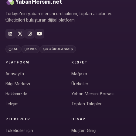
YabanMersini.net
Türkiye'nin yaban mersini üreticilerini, toptan alıcıları ve
tüketicileri buluşturan dijital platform.
SSL
KVKK
DOĞRULANMIŞ
PLATFORM
KEŞFET
Anasayfa
Mağaza
Bilgi Merkezi
Üreticiler
Hakkımızda
Yaban Mersini Borsası
İletişim
Toptan Talepler
REHBERLER
HESAP
Tüketiciler için
Müşteri Girişi