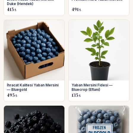
Duke (Hendek)
415
491
₺
₺
İhracat Kalitesi Yaban Mersini
Yaban Mersini Fidesi —
— Bluegold
Bluecrop (Eflani)
495
135
₺
₺