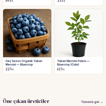
195
535
₺
₺
Geç Sezon Organik Yaban
Yaban Mersini Fidesi —
Mersini — Bluecrop
Bluecrop (Cide)
225
125
₺
₺
Öne çıkan üreticiler
Tümünü gör →