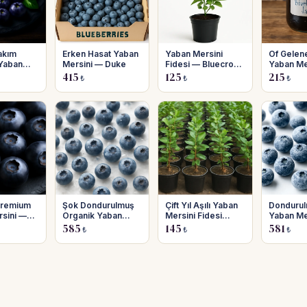
akım
Erken Hasat Yaban
Yaban Mersini
Of Gelen
Yaban
Mersini — Duke
Fidesi — Bluecrop
Yaban Me
 Bluegold
(Cide)
Reçeli
415
125
215
₺
₺
₺
remium
Şok Dondurulmuş
Çift Yıl Aşılı Yaban
Donduru
sini —
Organik Yaban
Mersini Fidesi
Yaban Me
Mersini — Bluecrop
(Bluecrop) —
Karışık Ç
585
145
581
₺
₺
₺
Toptan