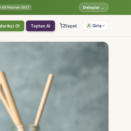
Detaylar →
rih 03 Haziran 2027
darikçi Ol
Toptan Al
Sepet
Giriş
Hesabına giriş yap
Rolüne uygun panelden devam et.
Bireysel müşteri hesabı
Üretici / çiftçi paneli
B2B alıcı paneli