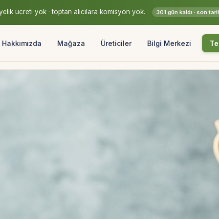
elik ücreti yok · toptan alıcılara komisyon yok.
301 gün kaldı · son ta
Hakkımızda
Mağaza
Üreticiler
Bilgi Merkezi
Te