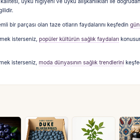
kalitesi, uyku higiyeni ve uyku alışkanlıkları ile doğrudan i
lidir.
mli bir parçası olan taze otların faydalarını keşfedin
günl
tmek isterseniz,
popüler kültürün sağlık faydaları
konusun
irmek isterseniz,
moda dünyasının sağlık trendlerini
keşfe