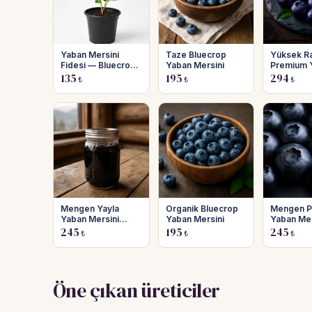
Yaban Mersini
Taze Bluecrop
Yüksek R
Fidesi — Bluecrop
Yaban Mersini
Premium 
(Yığılca)
Mersini —
135
195
294
₺
₺
₺
Mengen Yayla
Organik Bluecrop
Mengen P
Yaban Mersini
Yaban Mersini
Yaban Mer
Reçeli — Bluegold
Bluegold
245
195
245
₺
₺
₺
Öne çıkan üreticiler