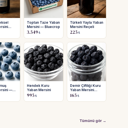
eksel
Toptan Taze Yaban
Türkeli Yayla Yaban
rsini
Mersini — Bluecrop
Mersini Reçeli
3.549
225
₺
₺
lmuş
Hendek Kuru
Demir Çiftliği Kuru
rsini —
Yaban Mersini
Yaban Mersini
eşit
250g
995
165
₺
₺
Tümünü gör →