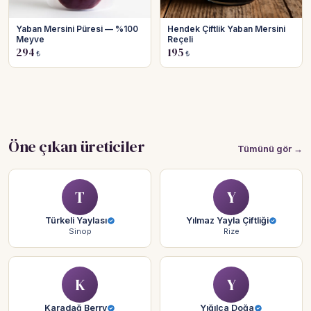
Yaban Mersini Püresi — %100
Hendek Çiftlik Yaban Mersini
Meyve
Reçeli
294
195
₺
₺
Öne çıkan üreticiler
Tümünü gör →
T
Y
Türkeli Yaylası
Yılmaz Yayla Çiftliği
Sinop
Rize
K
Y
Karadağ Berry
Yığılca Doğa