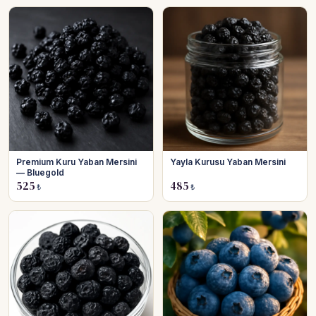
Premium Kuru Yaban Mersini
Yayla Kurusu Yaban Mersini
— Bluegold
525
485
₺
₺