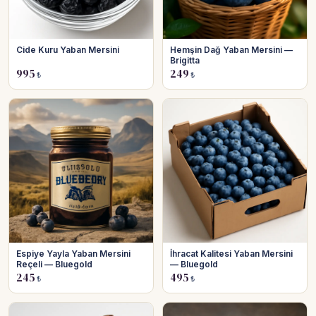
Cide Kuru Yaban Mersini
Hemşin Dağ Yaban Mersini —
Brigitta
995
249
₺
₺
Espiye Yayla Yaban Mersini
İhracat Kalitesi Yaban Mersini
Reçeli — Bluegold
— Bluegold
245
495
₺
₺