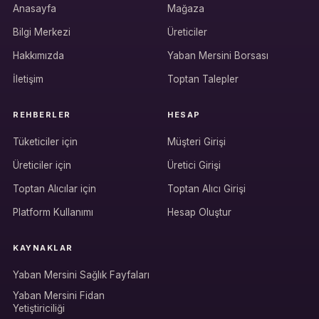
Anasayfa
Mağaza
Bilgi Merkezi
Üreticiler
Hakkımızda
Yaban Mersini Borsası
İletişim
Toptan Talepler
REHBERLER
HESAP
Tüketiciler için
Müşteri Girişi
Üreticiler için
Üretici Girişi
Hesabına giriş yap
Toptan Alıcılar için
Toptan Alıcı Girişi
Rolüne uygun panelden devam et.
Platform Kullanımı
Hesap Oluştur
KAYNAKLAR
Bireysel müşteri hesabı
Yaban Mersini Sağlık Fayfaları
Üretici / çiftçi paneli
Yaban Mersini Fidan
Yetiştiriciliği