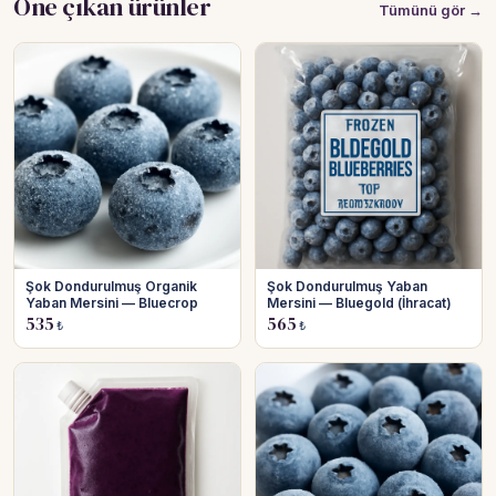
Öne çıkan ürünler
Tümünü gör →
Şok Dondurulmuş Organik
Şok Dondurulmuş Yaban
Yaban Mersini — Bluecrop
Mersini — Bluegold (İhracat)
535
565
₺
₺