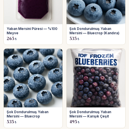
Yaban Mersini Püresi — %100
Şok Dondurulmuş Yaban
Meyve
Mersini — Bluecrop (Kandıra)
265
535
₺
₺
Şok Dondurulmuş Yaban
Şok Dondurulmuş Yaban
Mersini — Bluecrop
Mersini — Karışık Çeşit
535
495
₺
₺