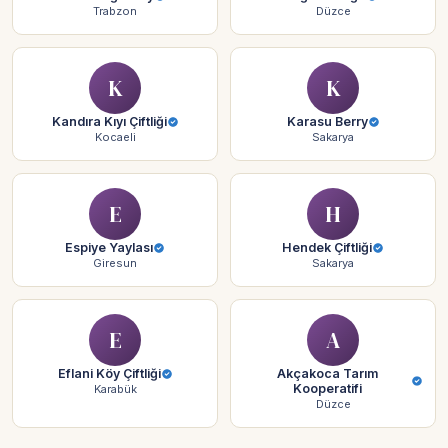
Trabzon
Düzce
K
K
Kandıra Kıyı Çiftliği
Karasu Berry
Kocaeli
Sakarya
E
H
Espiye Yaylası
Hendek Çiftliği
Giresun
Sakarya
E
A
Eflani Köy Çiftliği
Akçakoca Tarım
Kooperatifi
Karabük
Düzce