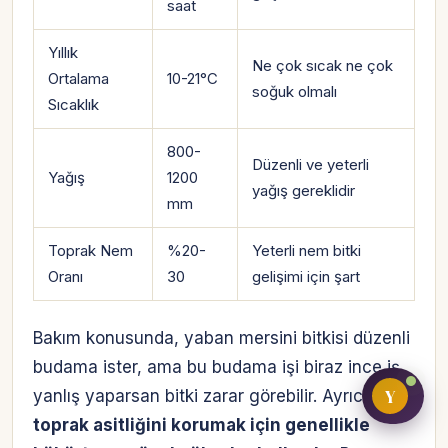
saat
Yıllık
Ne çok sıcak ne çok
Ortalama
10-21°C
Bireysel müşteri hesabı
soğuk olmalı
Sıcaklık
Üretici / çiftçi paneli
800-
Düzenli ve yeterli
B2B alıcı paneli
Yağış
1200
yağış gereklidir
mm
Toprak Nem
%20-
Yeterli nem bitki
Oranı
30
gelişimi için şart
Bakım konusunda, yaban mersini bitkisi düzenli
budama ister, ama bu budama işi biraz ince iş,
Y
yanlış yaparsan bitki zarar görebilir. Ayrıca,
toprak asitliğini korumak için genellikle