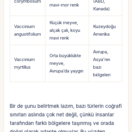
corymbosum
(ABD,
mavi-mor renk
Kanada)
Küçük meyve,
Vaccinium
Kuzeydoğu
alçak çalı, koyu
angustifolium
Amerika
mavi renk
Avrupa,
Orta büyüklükte
Vaccinium
Asya'nın
meyve,
myrtillus
bazı
Avrupa’da yaygın
bölgeleri
Bir de şunu belirtmek lazım, bazı türlerin coğrafi
sınırları aslında çok net değil, çünkü insanlar
tarafından farklı bölgelere taşınmış ve orada
doğal olarak adapte olmuşlar. Bu yüzden,