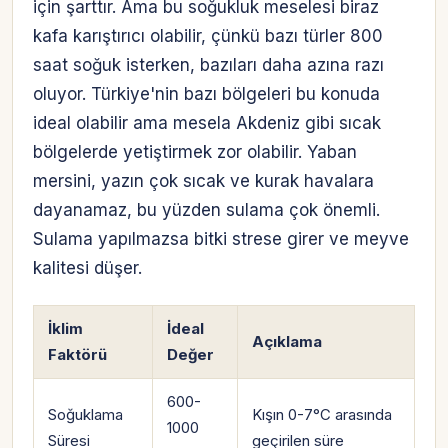
için şarttır. Ama bu soğukluk meselesi biraz
kafa karıştırıcı olabilir, çünkü bazı türler 800
saat soğuk isterken, bazıları daha azına razı
oluyor. Türkiye'nin bazı bölgeleri bu konuda
ideal olabilir ama mesela Akdeniz gibi sıcak
bölgelerde yetiştirmek zor olabilir. Yaban
mersini, yazın çok sıcak ve kurak havalara
dayanamaz, bu yüzden sulama çok önemli.
Sulama yapılmazsa bitki strese girer ve meyve
kalitesi düşer.
İklim
İdeal
Açıklama
Faktörü
Değer
600-
Soğuklama
Kışın 0-7°C arasında
Hesabına giriş yap
1000
Süresi
geçirilen süre
Rolüne uygun panelden devam et.