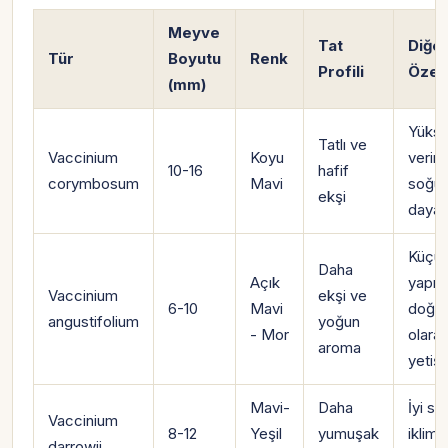
Meyve
Tat
Diğe
Tür
Boyutu
Renk
Profili
Özell
(mm)
Yüks
Tatlı ve
Vaccinium
Koyu
verim
10-16
hafif
corymbosum
Mavi
soğu
ekşi
dayanı
Küçük
Daha
Açık
yapısı
Vaccinium
ekşi ve
6-10
Mavi
doğal
angustifolium
yoğun
- Mor
olara
aroma
yetişi
Mavi-
Daha
İyi sı
Vaccinium
8-12
Yeşil
yumuşak
iklim
darrowii