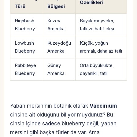
Özellikleri
Türü
Bölgesi
Highbush
Kuzey
Büyük meyveler,
Blueberry
Amerika
tatlı ve hafif ekşi
Lowbush
Kuzeydoğu
Küçük, yoğun
Blueberry
Amerika
aromalı, daha az tatlı
Rabbiteye
Güney
Orta büyüklükte,
Blueberry
Amerika
dayanıklı, tatlı
Yaban mersininin botanik olarak
Vaccinium
cinsine ait olduğunu biliyor muydunuz? Bu
cinsin içinde sadece blueberry değil, yaban
mersini gibi başka türler de var. Ama