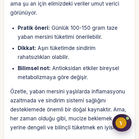
ama şu an için elimizdeki veriler umut verici
görünüyor.
Bireysel müşteri hesabı
Pratik öneri:
Günlük 100-150 gram taze
yaban mersini tüketimi önerilebilir.
Üretici / çiftçi paneli
Dikkat:
Aşırı tüketimde sindirim
B2B alıcı paneli
rahatsızlıkları olabilir.
Bilimsel not:
Antioksidan etkiler bireysel
metabolizmaya göre değişir.
Özetle, yaban mersini yaşlılarda inflamasyonu
azaltmada ve sindirim sistemi sağlığını
desteklemede önemli bir doğal kaynaktır. Ama,
her zaman olduğu gibi, mucize beklemek
Y
yerine dengeli ve bilinçli tüketmek en iyisidir.