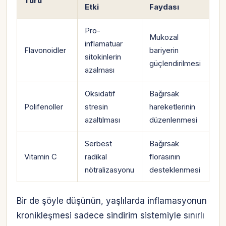
Türü
Etki
Faydası
Pro-
Mukozal
inflamatuar
Flavonoidler
bariyerin
sitokinlerin
güçlendirilmesi
azalması
Oksidatif
Bağırsak
Polifenoller
stresin
hareketlerinin
azaltılması
düzenlenmesi
Serbest
Bağırsak
Vitamin C
radikal
florasının
nötralizasyonu
desteklenmesi
Bir de şöyle düşünün, yaşlılarda inflamasyonun
kronikleşmesi sadece sindirim sistemiyle sınırlı