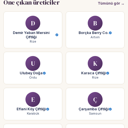
Öne çıkan üreticiler
Tümünü gör →
D
B
Demir Yaban Mersini
Borçka Berry Co.
Çiftliği
Artvin
Rize
U
K
Ulubey Doğa
Karaca Çiftliği
Ordu
Rize
E
Ç
Eflani Köy Çiftliği
Çarşamba Çiftliği
Karabük
Samsun