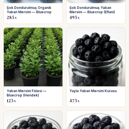
Şok Dondurulmuş Organik
Şok Dondurulmuş Yaban
Yaban Mersini — Bluecrop
Mersini — Bluecrop (Eflani)
285
495
₺
₺
Yaban Mersini Fidesi —
Yayla Yaban Mersini Kurusu
Bluecrop (Hendek)
125
475
₺
₺