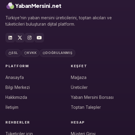
YabanMersini.net
Türkiye'nin yaban mersini üreticilerini, toptan alıcıları ve
tüketicileri buluşturan dijital platform.
SSL
KVKK
DOĞRULANMIŞ
PLATFORM
KEŞFET
Anasayfa
Mağaza
Bilgi Merkezi
Üreticiler
Hakkımızda
Yaban Mersini Borsası
İletişim
Toptan Talepler
REHBERLER
HESAP
Tüketiciler için
Müşteri Girişi