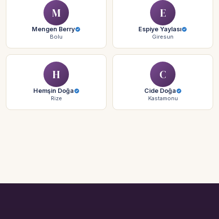
M
E
Mengen Berry
Espiye Yaylası
Bolu
Giresun
H
C
Hemşin Doğa
Cide Doğa
Rize
Kastamonu