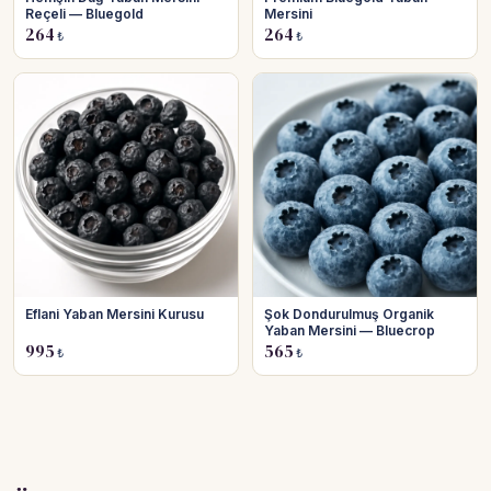
Reçeli — Bluegold
Mersini
264
264
₺
₺
Eflani Yaban Mersini Kurusu
Şok Dondurulmuş Organik
Yaban Mersini — Bluecrop
995
565
₺
₺