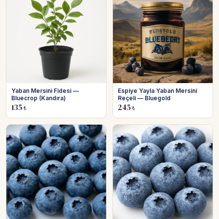
Yaban Mersini Fidesi —
Espiye Yayla Yaban Mersini
Bluecrop (Kandıra)
Reçeli — Bluegold
135
245
₺
₺