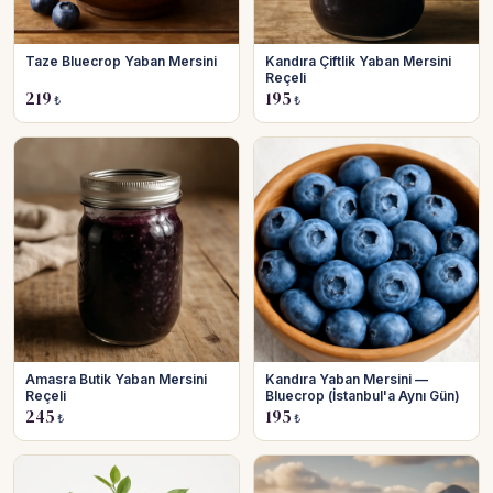
Taze Bluecrop Yaban Mersini
Kandıra Çiftlik Yaban Mersini
Reçeli
219
195
₺
₺
Amasra Butik Yaban Mersini
Kandıra Yaban Mersini —
Reçeli
Bluecrop (İstanbul'a Aynı Gün)
245
195
₺
₺