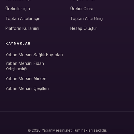
Üreticiler için
Üretici Girişi
Hesabına giriş yap
Toptan Alıcılar için
Toptan Alıcı Girişi
Rolüne uygun panelden devam et.
Platform Kullanımı
Hesap Oluştur
KAYNAKLAR
Bireysel müşteri hesabı
Yaban Mersini Sağlık Fayfaları
Üretici / çiftçi paneli
Yaban Mersini Fidan
Yetiştiriciliği
B2B alıcı paneli
Yaban Mersini Alırken
Yaban Mersini Çeşitleri
© 2026 YabanMersini.net
·
Tüm hakları saklıdır.