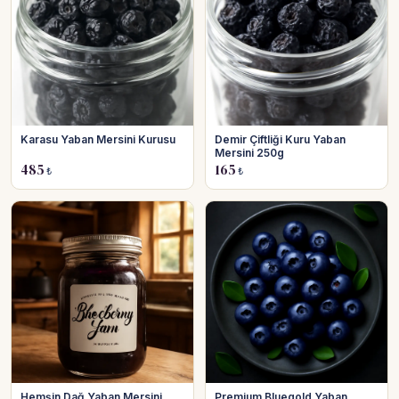
Karasu Yaban Mersini Kurusu
Demir Çiftliği Kuru Yaban
Mersini 250g
485
165
₺
₺
Hemşin Dağ Yaban Mersini
Premium Bluegold Yaban