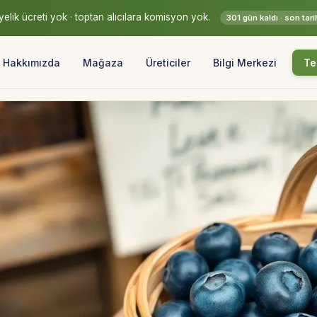
elik ücreti yok · toptan alıcılara komisyon yok.
301 gün kaldı · son ta
Hakkımızda
Mağaza
Üreticiler
Bilgi Merkezi
Te