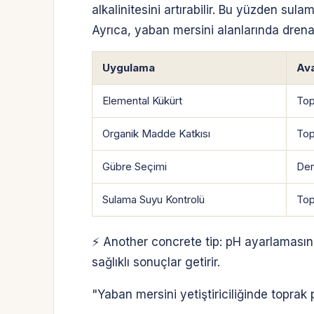
alkalinitesini artırabilir. Bu yüzden sul
Ayrıca, yaban mersini alanlarında drenaj 
Uygulama
Ava
Elemental Kükürt
Top
Organik Madde Katkısı
Top
Gübre Seçimi
Den
Sulama Suyu Kontrolü
Top
⚡ Another concrete tip: pH ayarlamasınd
sağlıklı sonuçlar getirir.
"Yaban mersini yetiştiriciliğinde toprak 