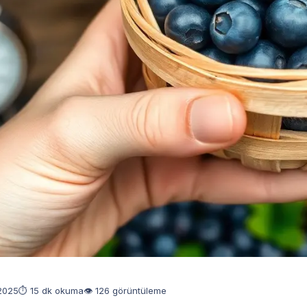
 2025
⏱ 15 dk okuma
👁 126 görüntüleme