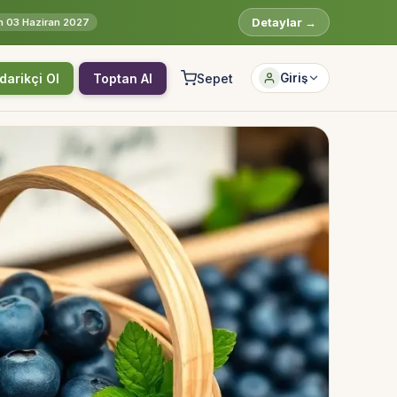
Detaylar →
rih 03 Haziran 2027
darikçi Ol
Toptan Al
Sepet
Giriş
Hesabına giriş yap
Rolüne uygun panelden devam et.
Bireysel müşteri hesabı
Üretici / çiftçi paneli
B2B alıcı paneli