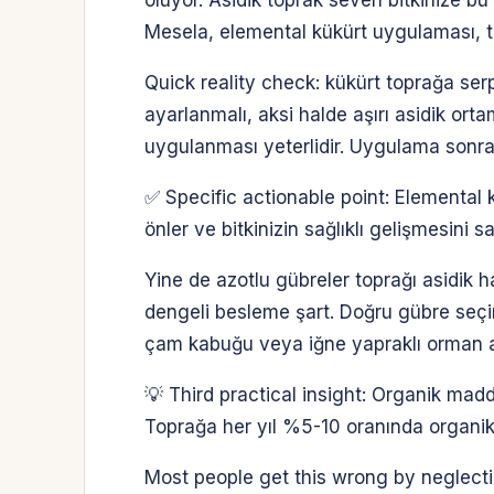
Mesela, elemental kükürt uygulaması, to
Quick reality check: kükürt toprağa serp
ayarlanmalı, aksi halde aşırı asidik orta
uygulanması yeterlidir. Uygulama sonras
✅ Specific actionable point: Elemental k
önler ve bitkinizin sağlıklı gelişmesini sa
Yine de azotlu gübreler toprağı asidik ha
dengeli besleme şart. Doğru gübre seçimi
çam kabuğu veya iğne yapraklı orman atık
💡 Third practical insight: Organik madd
Toprağa her yıl %5-10 oranında organik 
Most people get this wrong by neglecting