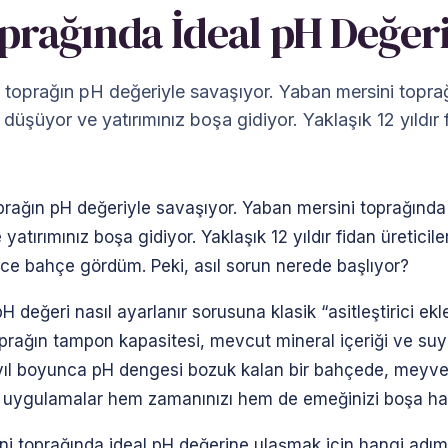
prağında İdeal pH Değeri
, toprağın pH değeriyle savaşıyor. Yaban mersini topr
 düşüyor ve yatırımınız boşa gidiyor. Yaklaşık 12 yıldır
prağın pH değeriyle savaşıyor. Yaban mersini toprağında
yatırımınız boşa gidiyor. Yaklaşık 12 yıldır fidan üretici
e bahçe gördüm. Peki, asıl sorun nerede başlıyor?
 değeri nasıl ayarlanır sorusuna klasik “asitleştirici ekl
prağın tampon kapasitesi, mevcut mineral içeriği ve suyu
r yıl boyunca pH dengesi bozuk kalan bir bahçede, mey
ış uygulamalar hem zamanınızı hem de emeğinizi boşa har
i toprağında ideal pH değerine ulaşmak için hangi adıml