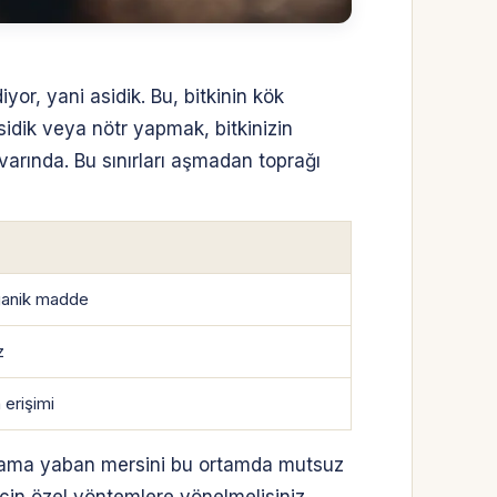
yor, yani asidik. Bu, bitkinin kök
sidik veya nötr yapmak, bitkinizin
ivarında. Bu sınırları aşmadan toprağı
ganik madde
z
 erişimi
yor ama yaban mersini bu ortamda mutsuz
için özel yöntemlere yönelmelisiniz.