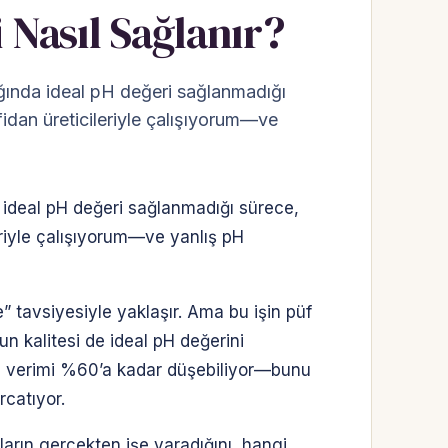
 Nasıl Sağlanır?
ağında ideal pH değeri sağlanmadığı
 fidan üreticileriyle çalışıyorum—ve
 ideal pH değeri sağlanmadığı sürece,
leriyle çalışıyorum—ve yanlış pH
e” tavsiyesiyle yaklaşır. Ama bu işin püf
n kalitesi de ideal pH değerini
ve verimi %60’a kadar düşebiliyor—bunu
catıyor.
arın gerçekten işe yaradığını, hangi