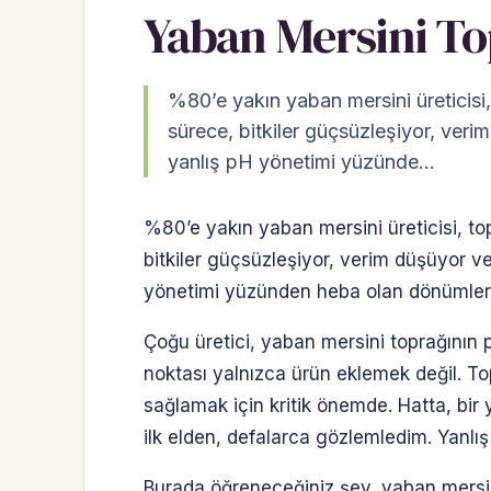
Yaban Mersini To
%80’e yakın yaban mersini üreticisi
sürece, bitkiler güçsüzleşiyor, verim
yanlış pH yönetimi yüzünde…
%80’e yakın yaban mersini üreticisi, to
bitkiler güçsüzleşiyor, verim düşüyor ve 
yönetimi yüzünden heba olan dönümlerc
Çoğu üretici, yaban mersini toprağının pH
noktası yalnızca ürün eklemek değil. To
sağlamak için kritik önemde. Hatta, bi
ilk elden, defalarca gözlemledim. Yanl
Burada öğreneceğiniz şey, yaban mersin