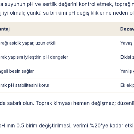
ama suyunun pH ve sertlik değerini kontrol etmek, toprağın 
iyi olmalı; çünkü su birikimi pH değişikliklerine neden olur
ntaj
Dezav
rağı asidik yapar, uzun etkili
Yavaş e
rak yapısını iyileştirir, pH dengeler
Etkisi 
geli besin sağlar
Yanlış 
rak pH stabilitesini korur
Ek eki
a sabırlı olun. Toprak kimyası hemen değişmez; düzenli 
pH'ının 0.5 birim değiştirilmesi, verimi %20'ye kadar etki