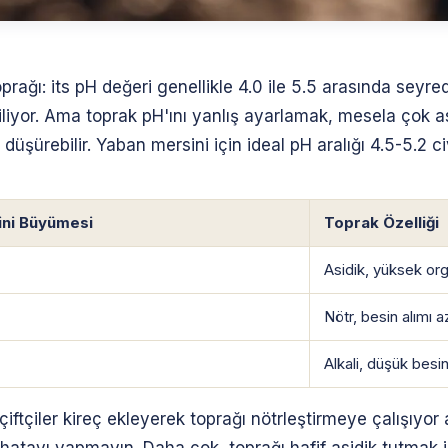
ağı: its pH değeri genellikle 4.0 ile 5.5 arasında seyredi
iliyor. Ama toprak pH'ını yanlış ayarlamak, mesela çok a
düşürebilir. Yaban mersini için ideal pH aralığı 4.5-5.2 c
ini Büyümesi
Toprak Özelliği
Asidik, yüksek or
Nötr, besin alımı a
Alkali, düşük besin
 çiftçiler kireç ekleyerek toprağı nötrleştirmeye çalışı
 hatayı yapmayın. Daha çok, toprağı hafif asidik tutmak 