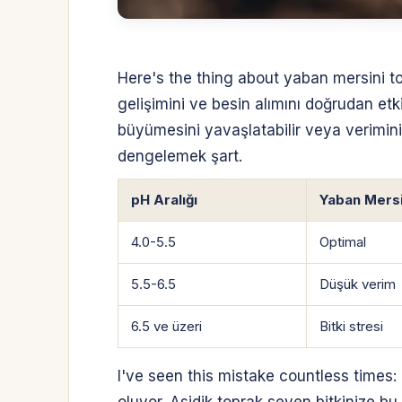
Here's the thing about yaban mersini topr
gelişimini ve besin alımını doğrudan etk
büyümesini yavaşlatabilir veya verimini 
dengelemek şart.
pH Aralığı
Yaban Mers
4.0-5.5
Optimal
5.5-6.5
Düşük verim
6.5 ve üzeri
Bitki stresi
I've seen this mistake countless times:
oluyor. Asidik toprak seven bitkinize bu